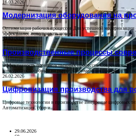
16.03.2026
Модернизация оборудования на пр
Оптимизация рабочих процессов Для успешной модернизации о
эффективнее использовать новое…
27.02.2026
Производственные процессы совре
Эффективность производственных процессов Современный биз
конкурентоспособным на рынке. Оптимизация производства п
26.02.2026
Цифровизация производства для ро
Цифровые технологии в производстве Внедрение цифровых тех
Автоматизация, сбор и…
Block Title
29.06.2026