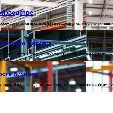
оизводстве
борудования на производстве необходимо начать с оптимизации
менного бизнеса
нес стремится к повышению эффективности производственных 
озволяет снизить…
ста бизнеса
нологий в производственные процессы становится все более а