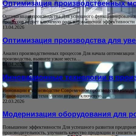
Оптимизация производственных мо
Оптимизация производства Для успешного функционирования 
процессов играет ключевую роль в повышении эффективност
13.04.2026
Оптимизация производства для ув
Анализ производственных процессов Для начала оптимизации 
производства, выявите узкие места…
04.04.2026
Инновационные технологии в прои
Инновации в производстве Современное производство находи
Инновационные технологии играют ключевую…
22.03.2026
Модернизация оборудования для р
Повышение эффективности Для успешного развития предприят
производительность, улучшить качество продукции и снизить