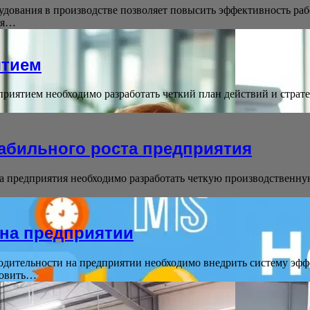
дования в производстве позволяет повысить эффективность ра
ия…
ятием
риятием необходимо разработать четкий план действий и страт
табильного роста предприятия
а предприятия необходимо разработать четкую производственну
 на предприятии
дительности на предприятии необходимо внедрить систему эфф
новить…