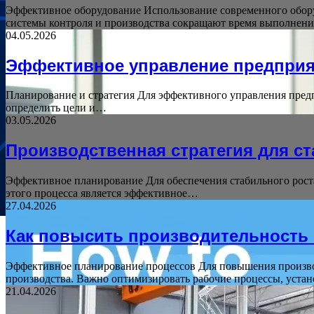
Эффективное оборудование Использование современного обору
системы контроля и производства сокращают время выполнен
04.05.2026
Эффективное управление предпри
Планирование и стратегия Для эффективного управления предп
определить цели и…
03.05.2026
Производственная стратегия для с
Эффективное планирование Для обеспечения стабильного рост
этого процесса является эффективное…
27.04.2026
Как повысить производительность
Эффективное планирование процессов Для повышения произво
производства. Важно оптимизировать рабочие процессы, уста
21.04.2026