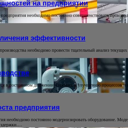
щностей на предприятии
предприятия необходимо постоянно совершенствовать произво
и и…
еличения эффективности
производства необходимо провести тщательный анализ текущих 
зводстве
тся в постоянном движении, стремясь к улучшению процессов 
оста предприятия
ия необходимо постоянно модернизировать оборудование. Моде
 издержки.…