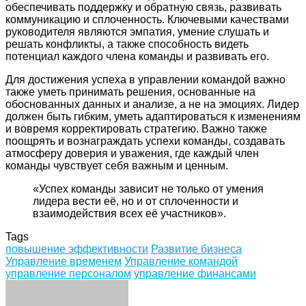
обеспечивать поддержку и обратную связь, развивать
коммуникацию и сплоченность. Ключевыми качествами
руководителя являются эмпатия, умение слушать и
решать конфликты, а также способность видеть
потенциал каждого члена команды и развивать его.
Для достижения успеха в управлении командой важно
также уметь принимать решения, основанные на
обоснованных данных и анализе, а не на эмоциях. Лидер
должен быть гибким, уметь адаптироваться к изменениям
и вовремя корректировать стратегию. Важно также
поощрять и вознаграждать успехи команды, создавать
атмосферу доверия и уважения, где каждый член
команды чувствует себя важным и ценным.
«Успех команды зависит не только от умения
лидера вести её, но и от сплоченности и
взаимодействия всех её участников».
Tags
повышение эффективности
Развитие бизнеса
Управление временем
Управление командой
управление персоналом
управление финансами
Facebook
Twitter
LinkedIn
Tumblr
Pinterest
Reddit
VKontakte
Odnoklassniki
Skype
WhatsApp
Telegram
Viber
Share
Print
via