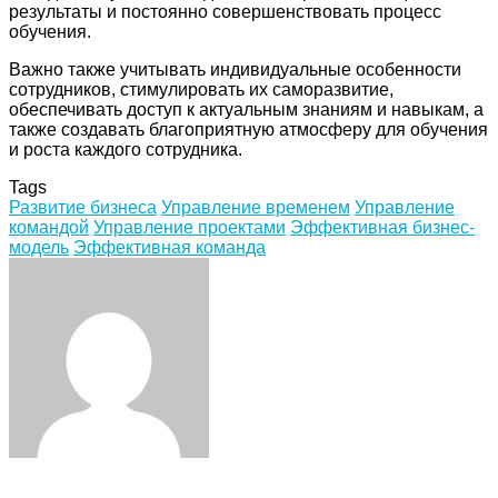
результаты и постоянно совершенствовать процесс
обучения.
Важно также учитывать индивидуальные особенности
сотрудников, стимулировать их саморазвитие,
обеспечивать доступ к актуальным знаниям и навыкам, а
также создавать благоприятную атмосферу для обучения
и роста каждого сотрудника.
Tags
Развитие бизнеса
Управление временем
Управление
командой
Управление проектами
Эффективная бизнес-
модель
Эффективная команда
Facebook
Twitter
LinkedIn
Tumblr
Pinterest
Reddit
VKontakte
Odnoklassniki
Skype
WhatsApp
Telegram
Viber
Share
Print
via
Email
ЧИТАЕМОЕ