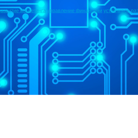
развитие маркетинга
управление финансами
устойчивое ра