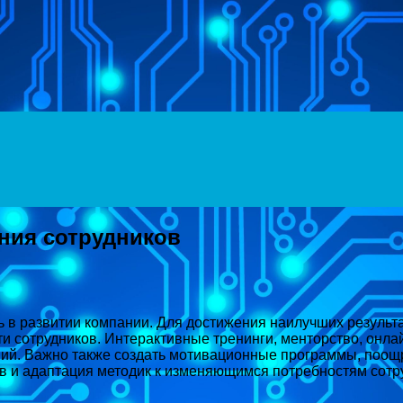
ния сотрудников
ь в развитии компании. Для достижения наилучших резуль
и сотрудников. Интерактивные тренинги, менторство, онла
ний. Важно также создать мотивационные программы, поощ
 и адаптация методик к изменяющимся потребностям сотру