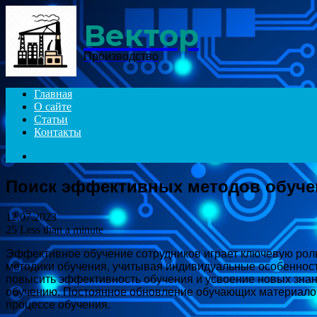
Menu
Вектор
Производство
Главная
О сайте
Статьи
Контакты
Search
for
Поиск эффективных методов обуче
12.07.2023
25
Less than a minute
Эффективное обучение сотрудников играет ключевую рол
методики обучения, учитывая индивидуальные особенност
повысить эффективность обучения и усвоение новых зна
обучению. Постоянное обновление обучающих материалов
процессе обучения.