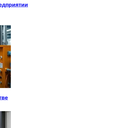
редприятии
тве