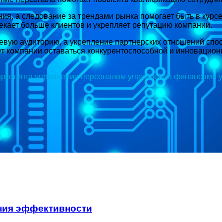
я, а следование за трендами рынка помогает быть в курс
екает больше клиентов и укрепляет репутацию компании.
евую аудиторию, а укрепление партнерских отношений спос
ет компании оставаться конкурентоспособной и инновацион
аркетинга
управление персоналом
управление финансами
ния эффективности