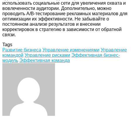
использовать социальные сети для увеличения охвата и
вовлеченности аудитории. Дополнительно, можно
проводить A/B-тестирование рекламных материалов для
оптимизации их эффективности. Не забывайте о
постоянном анализе результатов и внесении
корректировок в стратегию в зависимости от обратной
связи.
Tags
Развитие бизнеса
Управление изменениями
Управление
командой
Управление рисками
Эффективная бизнес-
модель
Эффективная команда
Facebook
Twitter
LinkedIn
Tumblr
Pinterest
Reddit
VKontakte
Odnoklassniki
Skype
WhatsApp
Telegram
Viber
Share
Print
via
Email
ЧИТАЕМОЕ