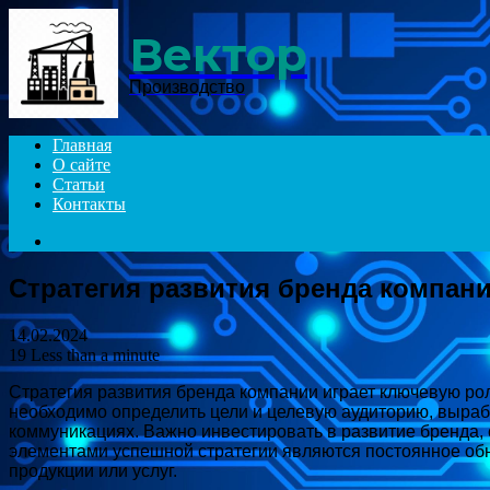
Menu
Вектор
Производство
Главная
О сайте
Статьи
Контакты
Search
for
Стратегия развития бренда компан
14.02.2024
19
Less than a minute
Стратегия развития бренда компании играет ключевую ро
необходимо определить цели и целевую аудиторию, выраб
коммуникациях. Важно инвестировать в развитие бренда,
элементами успешной стратегии являются постоянное об
продукции или услуг.