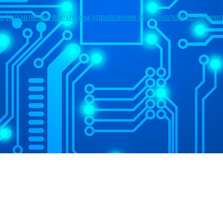
а
Управление временем
управление персоналом
устойчиво