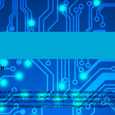
ии
ль в привлечении клиентов и укреплении позиций на рынке
отать уникальное позиционирование, создать единый стиль
 строить долгосрочные отношения с потребителями и следи
новление имиджа, адаптация к изменяющимся трендам и по