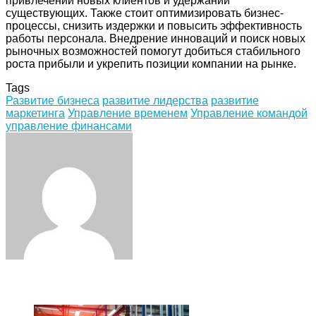
привлечении новых клиентов и удержании
существующих. Также стоит оптимизировать бизнес-
процессы, снизить издержки и повысить эффективность
работы персонала. Внедрение инноваций и поиск новых
рыночных возможностей помогут добиться стабильного
роста прибыли и укрепить позиции компании на рынке.
Tags
Развитие бизнеса
развитие лидерства
развитие
маркетинга
Управление временем
Управление командой
управление финансами
Facebook
Twitter
LinkedIn
Tumblr
Pinterest
Reddit
VKontakte
Odnoklassniki
Skype
WhatsApp
Telegram
Viber
Share
Print
via
Email
ЧИТАЕМОЕ