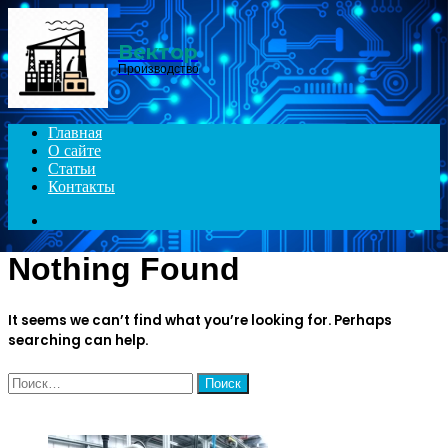
Menu
Вектор
Производство
Главная
О сайте
Статьи
Контакты
Search
for
Nothing Found
It seems we can’t find what you’re looking for. Perhaps
searching can help.
Найти:
ЧИТАЕМОЕ