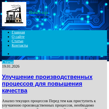
Menu
Вектор
Производство
Главная
О сайте
Статьи
Контакты
Search
for
Статьи
19.01.2026
Улучшение производственных
процессов для повышения
качества
Анализ текущих процессов Перед тем как приступить к
улучшению производственных процессов, необходимо