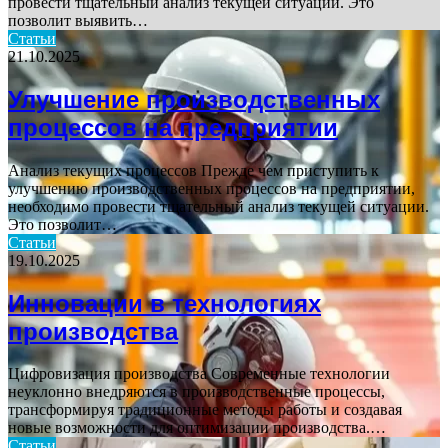
провести тщательный анализ текущей ситуации. Это
позволит выявить…
Статьи
21.10.2025
Улучшение производственных
процессов на предприятии
Анализ текущих процессов Прежде чем приступить к
улучшению производственных процессов на предприятии,
необходимо провести тщательный анализ текущей ситуации.
Это позволит…
Статьи
19.10.2025
Инновации в технологиях
производства
Цифровизация производства Современные технологии
неуклонно внедряются в производственные процессы,
трансформируя традиционные методы работы и создавая
новые возможности для оптимизации производства.…
Статьи