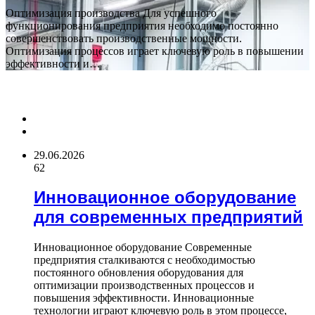
Оптимизация производства Для успешного
функционирования предприятия необходимо постоянно
совершенствовать производственные мощности.
Оптимизация процессов играет ключевую роль в повышении
эффективности и…
ПОСЛЕДНИЕ СТАТЬИ
Previous
page
Next
page
29.06.2026
62
Инновационное оборудование
для современных предприятий
Инновационное оборудование Современные
предприятия сталкиваются с необходимостью
постоянного обновления оборудования для
оптимизации производственных процессов и
повышения эффективности. Инновационные
технологии играют ключевую роль в этом процессе,