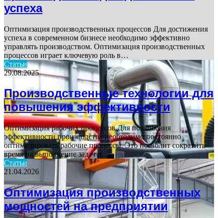
успеха
Оптимизация производственных процессов Для достижения
успеха в современном бизнесе необходимо эффективно
управлять производством. Оптимизация производственных
процессов играет ключевую роль в…
Статьи
29.08.2025
Производственные технологии для
повышения эффективности
Оптимизация рабочих процессов Для повышения
эффективности производства необходимо постоянно
оптимизировать рабочие процессы. Это позволит сократить
время на выполнение задач и…
Статьи
21.04.2026
Оптимизация производственных
мощностей на предприятии