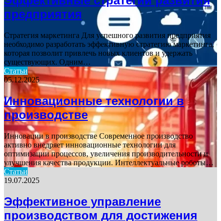
Эффективные стратегии развития
предприятия
Стратегия маркетинга Для успешного развития предприятия
необходимо разработать эффективную стратегию маркетинга,
которая позволит привлечь новых клиентов и удержать
существующих. Одним…
Статьи
05.12.2025
Инновационные технологии в
производстве
Инновации в производстве Современное производство
активно внедряет инновационные технологии для
оптимизации процессов, увеличения производительности и
улучшения качества продукции. Интеллектуальные роботы…
Статьи
19.07.2025
Эффективное управление
производством для достижения