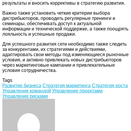
результаты и вносить коррективы в стратегию развития.
Важно также установить четкие критерии выбора
дистрибьюторов, проводить регулярные тренинги и
семинары, обеспечивать доступ к актуальной
информации и технической поддержке, а также поощрять
лояльность и успешные продажи.
Для успешного развития сети необходимо также следить
за конкурентами, их стратегиями и действиями,
адаптировать свои методы под изменяющиеся рыночные
условия, и активно привлекать новых дистрибьюторов
через маркетинговые кампании и привлекательные
условия сотрудничества.
Tags
Развитие бизнеса
Стратегия маркетинга
Стратегия роста
Управление командой
Управление проектами
Управление рисками
Facebook
Twitter
LinkedIn
Tumblr
Pinterest
Reddit
VKontakte
Odnoklassniki
Skype
WhatsApp
Telegram
Viber
Share
Print
via
Email