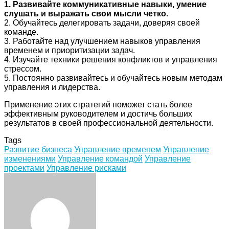
1. Развивайте коммуникативные навыки, умение
слушать и выражать свои мысли четко.
2. Обучайтесь делегировать задачи, доверяя своей
команде.
3. Работайте над улучшением навыков управления
временем и приоритизации задач.
4. Изучайте техники решения конфликтов и управления
стрессом.
5. Постоянно развивайтесь и обучайтесь новым методам
управления и лидерства.
Применение этих стратегий поможет стать более
эффективным руководителем и достичь больших
результатов в своей профессиональной деятельности.
Tags
Развитие бизнеса
Управление временем
Управление
изменениями
Управление командой
Управление
проектами
Управление рисками
Facebook
Twitter
LinkedIn
Tumblr
Pinterest
Reddit
VKontakte
Odnoklassniki
Skype
WhatsApp
Telegram
Viber
Share
Print
via
Email