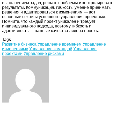
выполнением задач, решать проблемы и контролировать
результаты. Коммуникация, гибкость, умение принимать
решения и адаптироваться к изменениям — вот
основные секреты успешного управления проектами.
Помните, что каждый проект уникален и требует
индивидуального подхода, поэтому гибкость и
адаптивность — важные качества лидера проекта.
Tags
Развитие бизнеса
Управление временем
Управление
изменениями
Управление командой
Управление
проектами
Управление рисками
Facebook
Twitter
LinkedIn
Tumblr
Pinterest
Reddit
VKontakte
Odnoklassniki
Skype
WhatsApp
Telegram
Viber
Share
Print
via
Email
ЧИТАЕМОЕ