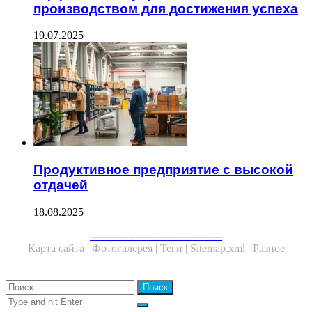
производством для достижения успеха
19.07.2025
Продуктивное предприятие с высокой
отдачей
18.08.2025
Facebook
Twitter
WhatsApp
Telegram
--------------------------------------
Карта сайта |
Фотогалерея |
Теги |
Sitemap.xml |
Разное
Close
Найти:
Close
Search