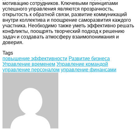
мотивацию сотрудников. Ключевыми принципами
успешного управления являются прозрачность,
открытость к обратной связи, развитие коммуникаций
внутри коллектива и поощрение саморазвития каждого
участника. Необходимо также уметь эффективно решать
конфликты, поощрять творческий подход к решению
задач и создавать атмосферу взаимопонимания и
доверия.
Tags
повышение эффективности
Развитие бизнеса
Управление временем
Управление командой
управление персоналом
управление финансами
Facebook
Twitter
LinkedIn
Tumblr
Pinterest
Reddit
VKontakte
Odnoklassniki
Skype
WhatsApp
Telegram
Viber
Share
Print
via
Email