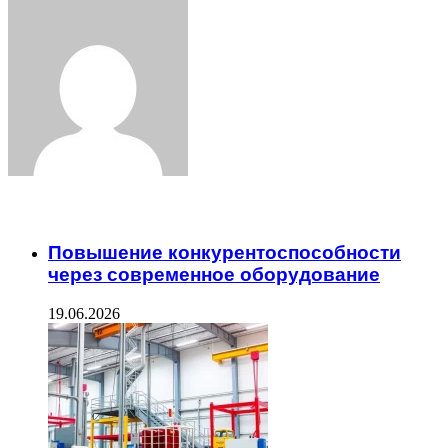
Facebook
Twitter
LinkedIn
Tumblr
Pinterest
Reddit
VKontakte
Odnoklassniki
Skype
WhatsApp
Telegram
Viber
Share
Print
via
Email
ЧИТАЕМОЕ
Повышение конкурентоспособности
через современное оборудование
19.06.2026